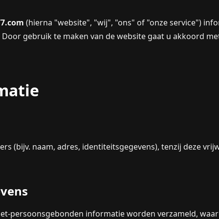
77.com
(hierna "website", "wij", "ons" of "onze service") i
. Door gebruik te maken van de website gaat u akkoord met 
matie
(bijv. naam, adres, identiteitsgegevens), tenzij deze vrijw
evens
niet-persoonsgebonden informatie worden verzameld, waar