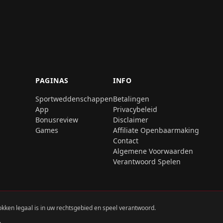
PAGINAS
INFO
Sportweddenschappen
Betalingen
App
Privacybeleid
Bonusreview
Disclaimer
Games
Affiliate Openbaarmaking
Contact
Algemene Voorwaarden
Verantwoord Spelen
okken legaal is in uw rechtsgebied en speel verantwoord.
.