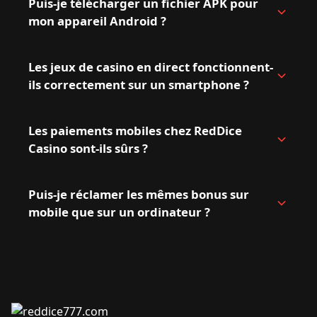
Puis-je télécharger un fichier APK pour
mon appareil Android ?
Les jeux de casino en direct fonctionnent-
ils correctement sur un smartphone ?
Les paiements mobiles chez RedDice
Casino sont-ils sûrs ?
Puis-je réclamer les mêmes bonus sur
mobile que sur un ordinateur ?