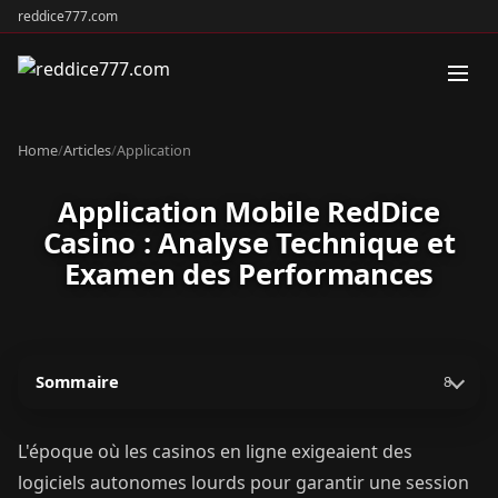
reddice777.com
Home
/
Articles
/
Application
Application Mobile RedDice
Casino : Analyse Technique et
Examen des Performances
Sommaire
8
L'époque où les casinos en ligne exigeaient des
logiciels autonomes lourds pour garantir une session