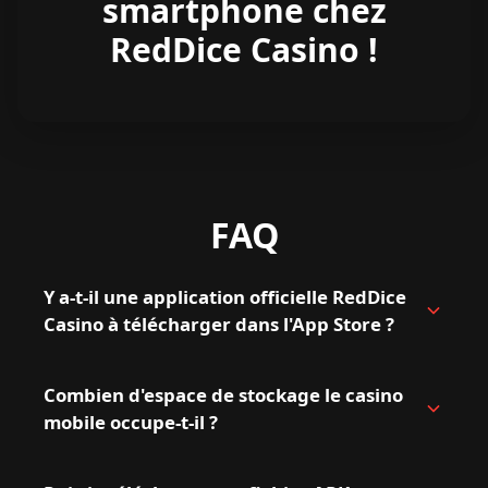
smartphone chez
RedDice Casino !
FAQ
Y a-t-il une application officielle RedDice
Casino à télécharger dans l'App Store ?
Combien d'espace de stockage le casino
mobile occupe-t-il ?