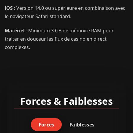
iOS
: Version 14.0 ou supérieure en combinaison avec
le navigateur Safari standard.
Matériel
: Minimum 3 GB de mémoire RAM pour
traiter en douceur les flux de casino en direct
complexes.
Forces & Faiblesses
Forces
Faiblesses