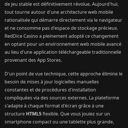
de jeu stable est définitivement révolue. Aujourd'hui,
tout tourne autour d'une architecture web mobile
rationalisée qui démarre directement via le navigateur
et ne consomme pas d'espace de stockage précieux.
RedDice Casino a pleinement adopté ce changement
en optant pour un environnement web mobile avancé
au lieu d'une application téléchargeable traditionnelle
provenant des App Stores.
D'un point de vue technique, cette approche élimine le
besoin de mises à jour logicielles manuelles
constantes et de procédures d'installation
compliquées via des sources externes. La plateforme
s'adapte à chaque format d'écran grâce à une
structure
HTML5
flexible. Que vous jouiez sur un
smartphone compact ou une tablette plus grande,