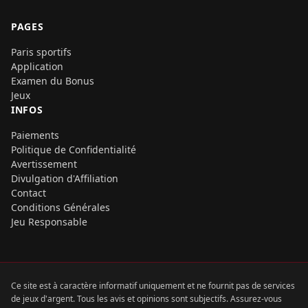
PAGES
Paris sportifs
Application
Examen du Bonus
Jeux
INFOS
Paiements
Politique de Confidentialité
Avertissement
Divulgation d'Affiliation
Contact
Conditions Générales
Jeu Responsable
Ce site est à caractère informatif uniquement et ne fournit pas de services
de jeux d'argent. Tous les avis et opinions sont subjectifs. Assurez-vous