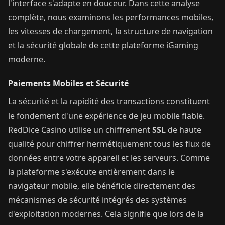
l'interface s'adapte en douceur. Dans cette analyse
complète, nous examinons les performances mobiles,
les vitesses de chargement, la structure de navigation
et la sécurité globale de cette plateforme iGaming
moderne.
Paiements Mobiles et Sécurité
La sécurité et la rapidité des transactions constituent
le fondement d'une expérience de jeu mobile fiable.
RedDice Casino utilise un chiffrement
SSL
de haute
qualité pour chiffrer hermétiquement tous les flux de
données entre votre appareil et les serveurs. Comme
la plateforme s'exécute entièrement dans le
navigateur mobile, elle bénéficie directement des
mécanismes de sécurité intégrés des systèmes
d'exploitation modernes. Cela signifie que lors de la