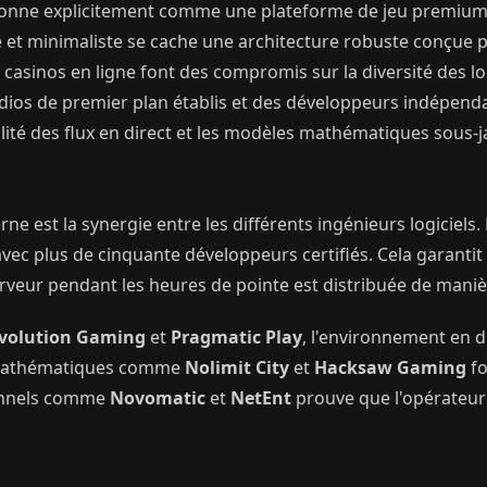
ionne explicitement comme une plateforme de jeu premium 
e et minimaliste se cache une architecture robuste conçue
asinos en ligne font des compromis sur la diversité des log
tudios de premier plan établis et des développeurs indépen
lité des flux en direct et les modèles mathématiques sous-ja
 est la synergie entre les différents ingénieurs logiciels.
vec plus de cinquante développeurs certifiés. Cela garanti
veur pendant les heures de pointe est distribuée de maniè
volution Gaming
et
Pragmatic Play
, l'environnement en di
rs mathématiques comme
Nolimit City
et
Hacksaw Gaming
fo
ionnels comme
Novomatic
et
NetEnt
prouve que l'opérateur 