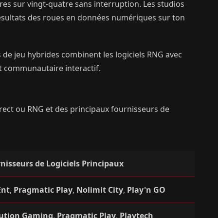
res sur vingt-quatre sans interruption. Les studios
 résultats des roues en données numériques sur ton
mes de jeu hybrides combinent les logiciels RNG avec
at communautaire interactif.
irect ou RNG et des principaux fournisseurs de
nisseurs de Logiciels Principaux
Ent
,
Pragmatic Play
,
Nolimit City
,
Play'n GO
lution Gaming
,
Pragmatic Play
,
Playtech