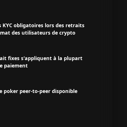
s KYC obligatoires lors des retraits
ymat des utilisateurs de crypto
rait fixes s'appliquent à la plupart
e paiement
 poker peer-to-peer disponible