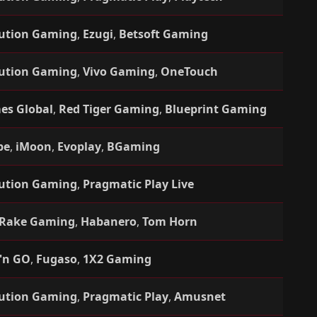
lution Gaming
,
Ezugi
,
Betsoft Gaming
lution Gaming
,
Vivo Gaming
,
OneTouch
es Global
,
Red Tiger Gaming
,
Blueprint Gaming
be
,
iMoon
,
Evoplay
,
BGaming
lution Gaming
,
Pragmatic Play Live
 Rake Gaming
,
Habanero
,
Tom Horn
'n GO
,
Fugaso
,
1X2 Gaming
lution Gaming
,
Pragmatic Play
,
Amusnet