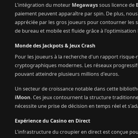
L'intégration du moteur
Megaways
sous licence de
paiement peuvent apparaître par spin. De plus, nous
appréciée par les gros joueurs pour contourner les 
de bureau et mobile est fluide grâce à l'optimisation
Monde des Jackpots & Jeux Crash
Pour les joueurs à la recherche d'un rapport risque
cryptographiques modernes. Les réseaux progressi
pouvant atteindre plusieurs millions d'euros.
Un secteur de croissance notable dans cette biblioth
iMoon
. Ces jeux contournent la structure traditionne
nécessite une prise de décision en temps réel et s'a
Expérience du Casino en Direct
L'infrastructure du croupier en direct est conçue pou