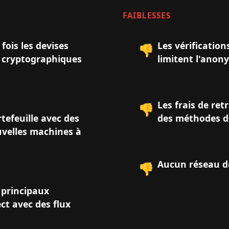
FAIBLESSES
fois les devises
Les vérification
👎
ns cryptographiques
limitent l'anon
Les frais de ret
👎
tefeuille avec des
des méthodes d
velles machines à
Aucun réseau de
👎
 principaux
ct avec des flux