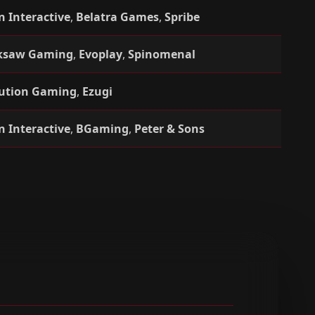
n Interactive
,
Belatra Games
,
Spribe
ksaw Gaming
,
Evoplay
,
Spinomenal
lution Gaming
,
Ezugi
n Interactive
,
BGaming
,
Peter & Sons